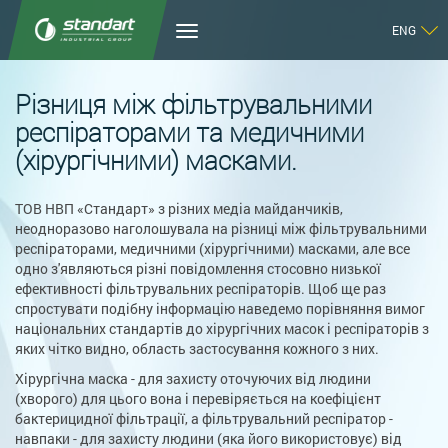
ENG
Різниця між фільтрувальними
респіраторами та медичними
(хірургічними) масками.
ТОВ НВП «Стандарт» з різних медіа майданчиків,
неодноразово наголошувала на різниці між фільтрувальними
респіраторами, медичними (хірургічними) масками, але все
одно з'являються різні повідомлення стосовно низької
ефективності фільтрувальних респіраторів. Щоб ще раз
спростувати подібну інформацію наведемо порівняння вимог
національних стандартів до хірургічних масок і респіраторів з
яких чітко видно, область застосування кожного з них.
Хірургічна маска - для захисту оточуючих від людини
(хворого) для цього вона і перевіряється на коефіцієнт
бактерицидної фільтрації, а фільтрувальний респіратор -
навпаки - для захисту людини (яка його використовує) від