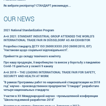
Як вибрати респіратор? СТАНДАРТ рекомендує...
OUR NEWS
2021 National Standardization Program
A+A 2021: STANDART INDUSTRIAL GROUP ATTENDED THE WORLD’S
INTERNATIONAL TRADE FAIR IN DÜSSELDORF AS AN EXHIBITOR
Розробка стандарту ДСТУ ISO 26000:ХХХХ (ISO 26000:2010, IDT)
"Настанови щодо соціальної відповідальності".
Прийняття до складу технічного комітету.
Про нашу продукцію, її виробництво та внесок у боротьбу з пандемією
Сovid-19 дивіться у сюжеті 9 каналу
A+A 2019 – THE LEADING INTERNATIONAL TRADE FAIR FOR SAFETY,
SECURITY AND HEALTH AT WORK
"В рамках Программы работ по национальной стандартизации на 2018
год" научно - производственное предприятие "Стандарт" разработало
четыре национальных стандарта:
Участие в ХII Международной научно –промышленной конференции
"Школа подземной разработки-2018"
Участие в выставке «Зеркало моды г. Запорожье 2017»