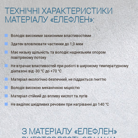
ТЕХНІЧНІ ХАРАКТЕРИСТИКИ
МАТЕРІАЛУ «ЕЛЕФЛЕН»:
Володіє високими захисними властивостями
Здатен вловлювати частинки до 1,0 мкм
Має низьку щільність та володіє наднизьким опором
повітряному потоку
Не втрачає властивостей при роботі в широкому температурному
діапазоні від -30 °С до +70 °С
Матеріал екологічно безпечний, не піддається гниттю
Володіє високою механічною міцністю
Матеріал стійкий до впливу кислот та лугів
Не виділяє шкідливих речовин при нагріванні до 140 °С
З МАТЕРІАЛУ «ЕЛЕФЛЕН»