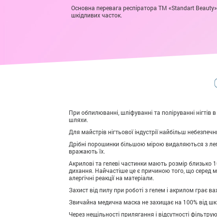
Основна перевага респіратора ТМ «Standart Beauty» 
шкідливих часток.
При обпилюванні, шліфуванні та поліруванні нігтів в
шляхи.
Для майстрів нігтьової індустрії найбільш небезпеч
Дрібні порошинки більшою мірою видаляються з легк
вражають їх.
Акрилові та гелеві частинки мають розмір близько 1
дихання. Найчастіше це є причиною того, що серед май
алергічні реакції на матеріали.
Захист від пилу при роботі з гелем і акрилом грає в
Звичайна медична маска не захищає на 100% від шкідл
Через нещільності прилягання і відсутності фільтру