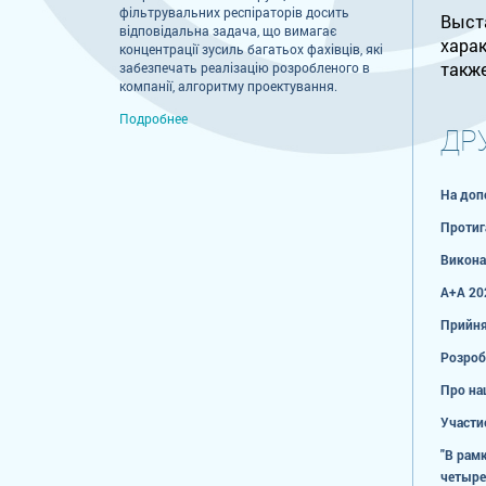
фільтрувальних респіраторів досить
Выста
відповідальна задача, що вимагає
харак
концентрації зусиль багатьох фахівців, які
также
забезпечать реалізацію розробленого в
компанії, алгоритму проектування.
Подробнее
ДР
На доп
Протиг
Виконан
А+А 20
Прийня
Розроб
Про наш
Участ
"В рам
четыре