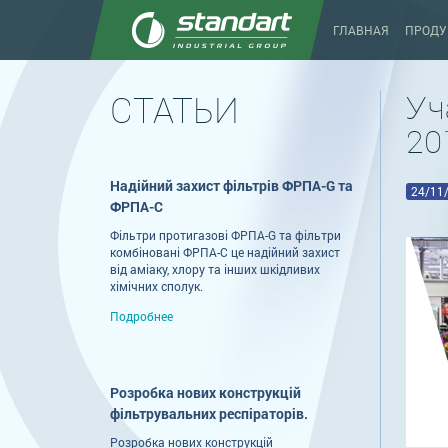
ГЛАВНАЯ
ПРОДУ
СТАТЬИ
Уч
20
Надійний захист фільтрів ФРПА-G та
24/11
ФРПА-С
Фільтри протигазові ФРПА-G та фільтри
комбіновані ФРПА-С це надійний захист
від аміаку, хлору та інших шкідливих
хімічних сполук.
Подробнее
Розробка нових конструкцій
фільтрувальних респіраторів.
Розробка нових конструкцій