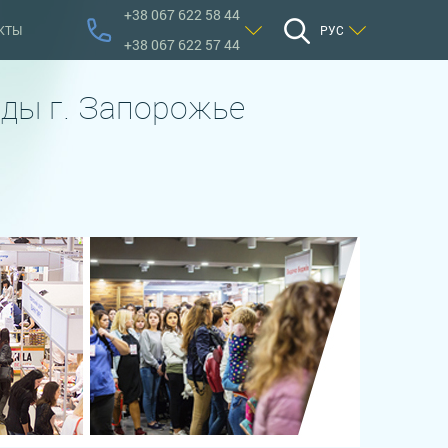
+38 067 622 58 44
КТЫ
РУС
+38 067 622 57 44
ды г. Запорожье