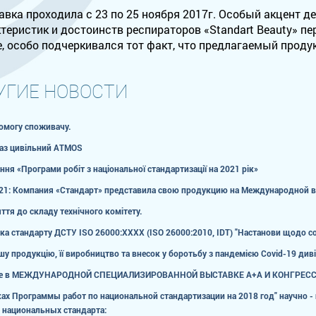
вка проходила с 23 по 25 ноября 2017г. Особый акцент 
теристик и достоинств респираторов «Standart Beauty» 
, особо подчеркивался тот факт, что предлагаемый продук
УГИЕ НОВОСТИ
омогу споживачу.
аз цивільний ATMOS
ня «Програми робіт з національної стандартизації на 2021 рік»
21: Компания «Стандарт» представила свою продукцию на Международной вы
ття до складу технічного комітету.
ка стандарту ДСТУ ISO 26000:ХХХХ (ISO 26000:2010, IDT) "Настанови щодо соц
у продукцію, її виробництво та внесок у боротьбу з пандемією Сovid-19 диві
ие в МЕЖДУНАРОДНОЙ СПЕЦИАЛИЗИРОВАННОЙ ВЫСТАВКЕ А+А И КОНГРЕСС
ках Программы работ по национальной стандартизации на 2018 год" научно -
 национальных стандарта: