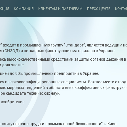
КЦИЯ
КОМПАНИЯ
КЛИЕНТАМ И ПАРТНЕРАМ
ПРЕСС-ЦЕНТР
КОНТА
" входит в промышленную группу "Стандарт", является ведущим 
я (СИЗОД) и нетканных фильтрующих материалов в Украине.
века высококачественными средствами защиты органов дыхания в 
и долголетие.
укцией до 90% промышленных предприятий в Украине.
я высококвалифици- рованные специалисты. Важное место отводи
ению мировых тенденций в области высокоэффективных фильтрующ
ре кандидата технических наук.
 изобретение.
нститут охраны труда и промышленной безопасности" г. Киев