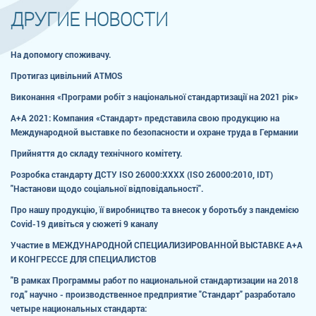
ДРУГИЕ НОВОСТИ
На допомогу споживачу.
Протигаз цивільний ATMOS
Виконання «Програми робіт з національної стандартизації на 2021 рік»
А+А 2021: Компания «Стандарт» представила свою продукцию на
Международной выставке по безопасности и охране труда в Германии
Прийняття до складу технічного комітету.
Розробка стандарту ДСТУ ISO 26000:ХХХХ (ISO 26000:2010, IDT)
"Настанови щодо соціальної відповідальності".
Про нашу продукцію, її виробництво та внесок у боротьбу з пандемією
Сovid-19 дивіться у сюжеті 9 каналу
Участие в МЕЖДУНАРОДНОЙ СПЕЦИАЛИЗИРОВАННОЙ ВЫСТАВКЕ А+А
И КОНГРЕССЕ ДЛЯ СПЕЦИАЛИСТОВ
"В рамках Программы работ по национальной стандартизации на 2018
год" научно - производственное предприятие "Стандарт" разработало
четыре национальных стандарта: